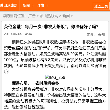
萧山热线网
新闻
详情
返回上页
您的当前位置：
广告
>
萧山热线网
>
新闻
>
英伦金融：每月一次“非农大茶饭”，你准备好了吗？
2019-06-05 14:34
来源： 未知
期待已久的美国6月非农数据即将公布！非农数据被投
资者或媒体视为“送钱行动”，每次非农周金油汇等热门产品
都会走出大幅波动，如黄金波幅高达8-20美元，外汇波动超
1000点，原油波幅也有5-8美元。只要掌握及好好利用非农
数据，无论是投资小白还是投资高手，都可以赚到盆满钵满
哦！
懂得布局，非农时段机会多
大部分投资者都知道，非农对市场走势影响十分巨大，
特别是在数据发布前后，价格会出现大幅度的波动，这种大
幅度的波动有极大的可预判性，投资朋友只需掌握正确方
法，轻
松就能钱包鼓鼓。