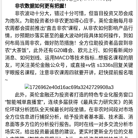
非农数据如何更有把握！
非农波动十分大，错过十分可惜，但盲目投资又恐会成
为炮灰。为助投资者炒非农更加得心应手，英伦金融每月非
农周都会提前推出“直击非农”课程，从非农如何影响产品行
情，炒预期炒落实甚至的最大波动时段具体如何操作，到如
何布局当周非农，做好防范措施！全方位助投资者品尝到非
农“大茶饭”，此外还有G20峰会、欧元上行、如何看新闻炒
消息、如何划线、运用MACD等技术指标...想报名课程的朋
友，可关注英伦金融公众号，或直接+v信 s1336s回复关键
字眼报名课程，注意非农课周四就要开讲，赶快提前报名哦
~
此外，英伦金融还为投资者打造的特色专业化服务窗口
“智能喊单直播室”，连续多届获得《最具实力研究奖》的英
伦环球分析团队全天候最长时段坐镇，在非农时间段对市场
全方位信息进行捕捉分析，给予投资者基本面、技术面、消
息面等多方位的分析投行报告。同时在线一对多交流分析市
场实况，给出投资最诚恳的建议。更实时更新全方位的交易