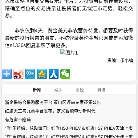
入市策略《智能交易提示》卡片，为投资者提前挂单设点，
精确至点位的交易提示让投资者们无忧汇市走势，轻松交
易。
非农仅剩4天，黄金美元非农蓄势待发，想要及时获得
最新的投行报告的朋友，不妨登录英伦金融官网或是添加微
信s1336s回复非农了解更多。
责编：乐小编
新闻
娱乐
财经
科技
浙企采综合采购服务平台 萧山区评审专家征集公告
红旗天工与九章平台发布，定义智能电动新时代
有危害不隐瞒
“旗”乐缤纷，炫动津门！红旗HS3 PHEV & 红旗HS7 PHEV天津上市
“旗”乐缤纷，炫动津门！红旗HS3 PHEV & 红旗HS7 PHEV天津上市