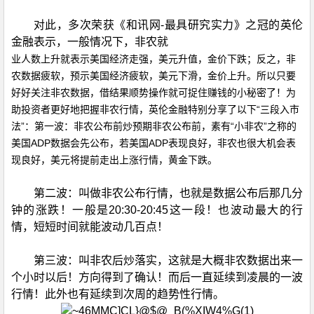
对此，多次荣获《和讯网-最具研究实力》之冠的英伦
金融表示，一般情况下，非农就
业人数上升就表示美国经济走强，美元升值，金价下跌；反之，非
农数据疲软，预示美国经济疲软，美元下滑，金价上升。所以只要
好好关注非农数据，借结果顺势操作就可捉住赚钱的小秘密了！为
助投资者更好地把握非农行情，英伦金融特别分享了以下“三段入市
法”：第一波：非农公布前炒预期非农公布前，素有“小非农”之称的
美国ADP数据会先公布，若美国ADP表现良好，非农也很大机会表
现良好，美元将提前走出上涨行情，黄金下跌。
第二波：叫做非农公布行情，也就是数据公布后那几分
钟的涨跌！一般是20:30-20:45这一段！也波动最大的行
情，短短时间就能波动几百点！
第三波：叫非农后炒落实，这就是大概非农数据出来一
个小时以后！方向得到了确认！而后一直延续到凌晨的一波
行情！此外也有延续到次周的趋势性行情。