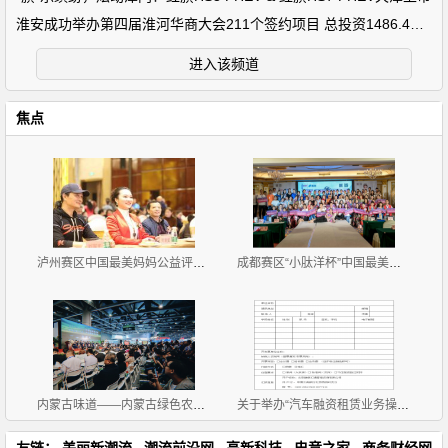
淮安成功举办第四届淮河华商大会211个签约项目 总投资1486.4亿元
进入该频道
焦点
泸州赛区中国最美妈妈公益评选大赛新闻发布会暨首场海
成都赛区“小肽洋杯”中国最美妈妈公益评选大赛首场海
内蒙古味道——内蒙古绿色农畜产品展览交易会 广州开
关于举办“汽车融资租赁业务操作流程、风险控制与 租
友链：
美丽新潮流
潮流前沿网
高新科技
电竞之家
商务财经网