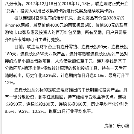
八张卡牌。
2017
年
12
月
18
日至
2018
年
1
月
18
日，联连理财正式开启
“兑奖”，投资人可用已收集的卡牌进行兑奖及继续收集卡牌。
据联连理财官网发布的活动讯息，此次奖品有价值
8388
元的
iPhoneX
两部，最高价值
4000
元的回家机票
6
张，价值
500
元的联豆
购物卡
12
张及惠及投资人的百万红包奖励。所有奖励，用户只要集
齐相应卡牌即可自主进行兑换。
目前，联连理财平台上有连升零钱、连稳长投
90
天，连稳长投
180
天，连稳长投
360
天四款产品，连升零钱和连稳长投系列产品对
接的均是小额类借款项目，人均借款额低至千元。连升零钱是基于
分散匹配
+
循环出借
+
债权转让原理的智能投标工具，持有一天后可
随时转出，历史年化
8.2%
起，计息期内每日升息
0.1‰
，最高可升至
12%
。
连稳长投系列标的是联连理财推出的中长期自动投资产品。具
有一键分散投资，到期任意赎回，持有继续享受收益等优点。连稳
长投
90
天，连稳长投
180
天、连稳长投
360
天，历史平均年化分别为
8.5%
、
9.2%
、
10.2%
。跑赢
11
月行业平均水平。
责编：乐小编