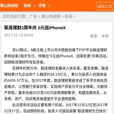
萧山热线网
新闻
详情
返回上页
您的当前位置：
广告
>
萧山热线网
>
新闻
>
联连理财2周年庆 0元送iPhoneX
2017-12-13 09:54
来源： 未知
双
12刚过
，
A
股主板上市公司中路股份旗下
P2P
平台联连理财
即将迎来
2
周岁生日，特推出
“0
元送
iPhoneX
、回家机票
”
庆典活动，
回馈联连理财所有投资者。
在两年的努力中，联连理财发展进入快车道。截至发稿，联连
理财累计为企业和个人融资约
34.23
亿元 ，累计为投资人创造收益
约
4495.57
万元。在
2017
年度，联连理财更是完成了多项合规化改
造难点，江西银行资金存管，实现用户资金与平台全隔离；大额资
产转型，基本完成
20
万至
100
万监管限额要求；构建信披体系，从
背景、资产、风控等多维度提升平台透明度等。
此次周年庆活动主要有两个阶段，
2017
年
12
月
12
日至
2017
年
12
月
17
日，活动预热阶段，投资人可提前收集
“
联连理财生日快乐
”