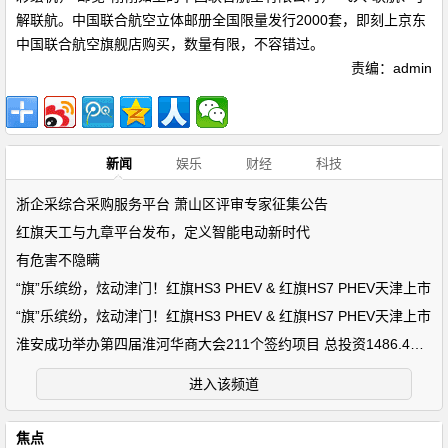
解联航。中国联合航空立体邮册全国限量发行2000套，即刻上京东
中国联合航空旗舰店购买，数量有限，不容错过。
责编：admin
新闻
娱乐
财经
科技
浙企采综合采购服务平台 萧山区评审专家征集公告
红旗天工与九章平台发布，定义智能电动新时代
有危害不隐瞒
“旗”乐缤纷，炫动津门！红旗HS3 PHEV & 红旗HS7 PHEV天津上市
“旗”乐缤纷，炫动津门！红旗HS3 PHEV & 红旗HS7 PHEV天津上市
淮安成功举办第四届淮河华商大会211个签约项目 总投资1486.4亿元
进入该频道
焦点