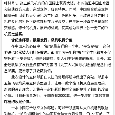
峰林号”。这五架飞机有的在国际上获得大奖，有的融汇中国山水画
和经典纹饰元素，造型立体，各具特色。同时，中国联合航空立体
邮册采用湛蓝的天空底色为主色调，色彩纯净，五款设计各异的飞
机在蓝色的衬托下仿佛翱翔在万里高空，产生出一种真实与景观的
交融感。修长的机身，展开的机翼，使其成为世界上独一无二的飞
机视觉盛宴。
含纪念邮票，限量发行，极具收藏价值
在中国人的心目中，“福”是最吉祥的一个字。“平安是福”，这句
俗语也经常被人们挂在嘴边。邮册里面搭配的“福”字个性化邮票不仅
寄托着“平安是福”，也是对联航、对人们美好未来的祝愿。此外，本
册还收集了发行量仅有797万套的《北京大兴国际机场通航纪念》纪
念邮票，更增添了其收藏价值。
此次设计的立体邮册在以往的常规邮册中做出了突破，邮册中
五架飞机均采用立体造型设计，让每一款个性飞机从容展现眼前。
新颖的设计理念，汇集在一起的彩绘机型全面的提升了邮册的珍藏
价值。且邮册限量发行，全国仅有2000套，进一步增加了本款立体
邮册的收藏价值。
一本中国联合航空立体邮册，可以带领旅客从大兴机场到联航
彩绘机，“邮览”栩栩如生的中国联合航空有限公司，“飞入”联航、了