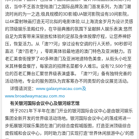
店，当中不乏首次登陆澳门之国际品牌及澳门首发系列，为澳门潮
流时尚的为一之选;极具规模的3D影城UA银河影院设有10间影院，
以4K雷射映画打造无可比拟的电影体验;以上海流金岁月为设计灵感
的顶级娱乐圣殿红伶，在华丽典雅的氛围下呈献醉人娱乐表演;悠然
自足为宾客带来深层放松体验的足部及身体按摩疗程，让您养神舒
压，恢复活力。从「澳??河」穿过设有空调的行人天桥，90秒即可
直达「澳?百老?」，零距离体验最地道的澳门特色及亚洲魅力。百
老汇美食街搜罗了40多种澳门及亚洲地道特色美食，从街头小吃至
米其林餐盘餐厅，每家店的招牌名菜都令人难忘。设有?2,500个座
位的百老汇舞台汇聚世界级表演盛事。「澳??河」备有独特完善的
活动场地，专业的服务团队为宾客筹办不同类型的会议展览活动。
详情请浏览：
www.galaxymacau.com及
www.broadwaymacau.com.mo
有关银河国际会议中心及银河综艺馆
将于2021年下半年在澳门开业的银河国际会议中心是由银河娱乐
集团全新开发的世界级活动场地。银河国际会议中心的落成将进一
步拓展银河娱乐集团在澳门的综合度假城版图，打造亚洲顶级综合
度假城和会议中心，同时助力澳门实现打造"世界休闲旅游中心"的愿