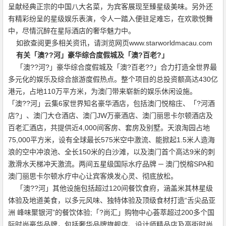
呈献经典正宗的中国八大名菜，为宾客展现至臻星级美味。另外还
有精彩纷呈的星级娱乐表演，令人一踏入便驻足难忘，在欢歌悦舞
中，尽情沉醉在星际酒店的奢华魅力中。
如欲查阅更多相关资讯，请浏览网页www.starworldmacau.com
有关「澳??河」豪华综合度假城及「澳?百老?」
「澳??河?」豪华综合度假城及「澳?百老??」合力打造全世界最
多元化的娱乐及综合旅游度假热点。整个项目的总投资额高达430亿
港元，占地110万平方米，为澳门带来崭新的娱乐休闲设施。
「澳??河」云集6家世界知名豪华酒店，包括澳门悦榕庄、「?河酒
店?」、澳门大仓酒店、澳门JW万豪酒店、澳门丽思卡尔顿酒店及
百老汇酒店，共提供近4,000间客房、套房及别墅。天浪淘园占地
75,000平方米，设有全球最长575米空中激流、能掀起1.5米人造海
浪的空中冲浪池、全长150米的白沙滩，以及澳门首个高达9米的刺
激滑水天梯冲天激流。两间五星级国际水疗品牌 ─ 澳门悦榕SPA和
澳门丽思卡尔顿水疗中心让宾客焕发心灵、彻底放松。
「澳??河」其他设施包括超过120间餐饮食府，涵盖米其林星级
体验及地道美食，以多元风味、独特体验及顶级食材打造“舌尖品亚
洲 峰味聚银河”的餐饮体验;「?尚汇」购物中心荟萃超过200多个国
际时尚豪华品牌，包括奢华品牌旗舰店、设计师精品店及高街时尚