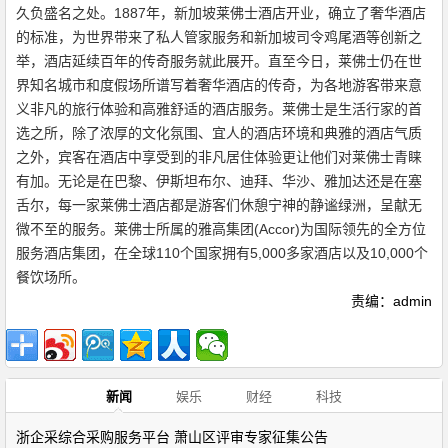
久负盛名之处。1887年，新加坡莱佛士酒店开业，确立了奢华酒店
的标准，为世界带来了私人管家服务和新加坡司令鸡尾酒等创新之
举，酒店延续百年的传奇服务就此展开。直至今日，莱佛士仍在世
界知名城市和度假场所谱写着奢华酒店的传奇，为各地游客带来意
义非凡的旅行体验和高雅舒适的酒店服务。莱佛士是生活行家的首
选之所，除了浓厚的文化氛围、宜人的酒店环境和典雅的酒店气质
之外，宾客在酒店中享受到的非凡居住体验更让他们对莱佛士青睐
有加。无论是在巴黎、伊斯坦布尔、迪拜、华沙、雅加达还是在塞
舌尔，每一家莱佛士酒店都是游客们休憩宁神的静谧绿洲，呈献无
微不至的服务。莱佛士所属的雅高集团(Accor)为国际领先的全方位
服务酒店集团，在全球110个国家拥有5,000多家酒店以及10,000个
餐饮场所。
责编：admin
新闻
娱乐
财经
科技
浙企采综合采购服务平台 萧山区评审专家征集公告