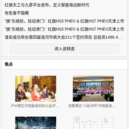
红旗天工与九章平台发布，定义智能电动新时代
有危害不隐瞒
“旗”乐缤纷，炫动津门！红旗HS3 PHEV & 红旗HS7 PHEV天津上市
“旗”乐缤纷，炫动津门！红旗HS3 PHEV & 红旗HS7 PHEV天津上市
淮安成功举办第四届淮河华商大会211个签约项目 总投资1486.4亿元
进入该频道
焦点
泸州赛区中国最美妈妈公益评选大赛新闻发布会暨首场海
成都赛区“小肽洋杯”中国最美妈妈公益评选大赛首场海