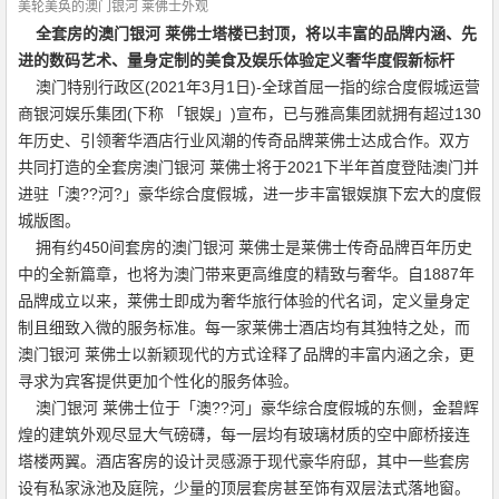
美轮美奂的澳门银河 莱佛士外观
全套房的澳门银河 莱佛士塔楼已封顶，将以丰富的品牌内涵、先
进的数码艺术、量身定制的美食及娱乐体验定义奢华度假新标杆
澳门特别行政区(2021年3月1日)-全球首屈一指的综合度假城运营
商银河娱乐集团(下称 「银娱」)宣布，已与雅高集团就拥有超过130
年历史、引领奢华酒店行业风潮的传奇品牌莱佛士达成合作。双方
共同打造的全套房澳门银河 莱佛士将于2021下半年首度登陆澳门并
进驻「澳??河?」豪华综合度假城，进一步丰富银娱旗下宏大的度假
城版图。
拥有约450间套房的澳门银河 莱佛士是莱佛士传奇品牌百年历史
中的全新篇章，也将为澳门带来更高维度的精致与奢华。自1887年
品牌成立以来，莱佛士即成为奢华旅行体验的代名词，定义量身定
制且细致入微的服务标准。每一家莱佛士酒店均有其独特之处，而
澳门银河 莱佛士以新颖现代的方式诠释了品牌的丰富内涵之余，更
寻求为宾客提供更加个性化的服务体验。
澳门银河 莱佛士位于「澳??河」豪华综合度假城的东侧，金碧辉
煌的建筑外观尽显大气磅礴，每一层均有玻璃材质的空中廊桥接连
塔楼两翼。酒店客房的设计灵感源于现代豪华府邸，其中一些套房
设有私家泳池及庭院，少量的顶层套房甚至饰有双层法式落地窗。