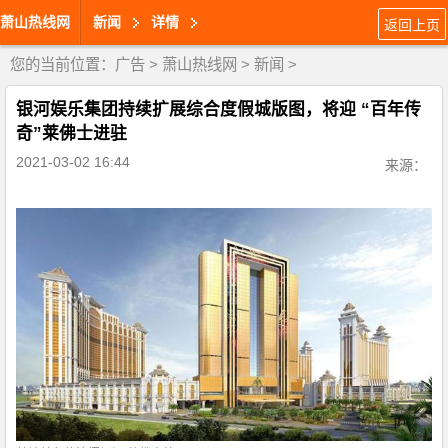
萧山热线网
新闻
详情
返回上页
您的当前位置：
广告
>
萧山热线网
>
新闻
>
银河娱乐集团持续扩展综合度假城版图，将迎 “百年传
奇”莱佛士进驻
2021-03-02 16:44
来源：