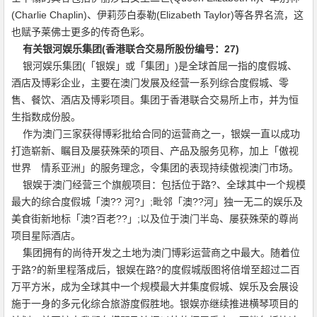
(Charlie Chaplin)、伊莉莎白泰勒(Elizabeth Taylor)等各界名流，这
也赋予莱佛士更多的传奇色彩。
有关银河娱乐集团(香港联合交易所股份编号：27)
银河娱乐集团(「银娱」或「集团」)是全球首屈一指的度假城、
酒店及博彩企业，主要在澳门发展及经营一系列综合度假城、零
售、餐饮、酒店及博彩项目。集团于香港联合交易所上市，并为恒
生指数成份股。
作为澳门三家获得博彩批给合同的运营商之一，银娱一直以成功
打造崭新、瞩目及屡获殊荣的项目、产品及服务见称，加上「傲视
世界 情系亚洲」的服务理念，令集团的表现持续傲视澳门市场。
银娱于澳门经营三个旗舰项目：包括位于路?、全球其中一个规模
最大的综合度假城「澳?? 河?」;毗邻「澳??河」独一无二的娱乐及
美食街新地标「澳?百老??」;以及位于澳门半岛、屡获殊荣的尊尚
项目星际酒店。
集团拥有的尚待开发之土地为澳门博彩运营商之中最大。随着位
于路?的新里程落成后，银娱在路?的度假城版图将倍增至超过二百
万平方米，成为全球其中一个规模最大并集度假城、娱乐及会展设
施于一身的多元化综合旅游度假胜地。银娱亦继续推进横琴项目的