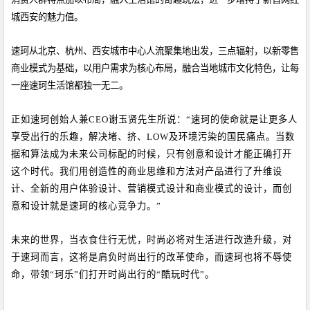
城西安
的魅力值。
速珂从北京、杭州、西安城市中心人流聚集地出发，三点辐射，以新零售
商业模式为基础，以用户需求为核心布局，
融合当地城市文化特色，
让每
一
座
速珂生活馆都
独一无二。
正如速珂创始人兼
CEO
谢玉贤先生所说：
“
速珂的使命就是让更多人
享受出行的乐趣，解决堵、挤、
LOW
及环境污染的国民痛点。当数
据和算法成为未来公司标配的时候，只有创意和设计才能正确打开
这个时代。我们用创造性的商业思维和方法对产品进行了升维设
计、全新的用户体验设计、营销模式设计和商业模式的设计，而创
意和设计就是速珂的核心竞争力。
”
未来的世界，当衣食住行无忧，时尚必将对生活进行改造升级，对
于速珂而言，这将是肩负时尚出行的改革使命，而速珂也将不辱使
命，带领
“
珂乐
”
们打开时尚出行的
“
酷玩时代
”
。