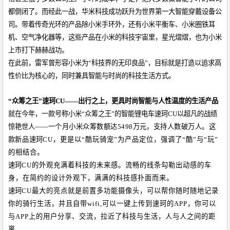
都倒闭了。而经此一战，华米科技成功跃升为世界第一大智能穿戴设备公
司。带着传奇光环的产品除小米手环外，还有小米平衡车、小米圈铁耳
机、空气净化器等，这些产品在小米的科技宇宙里，星光熠熠，也为小米
上市打下赫赫战功。
在此前，雷军曾形容小米为
“
科技界的无印良品
”
，目标就是打造以追求高
性价比为核心的，同时兼具智能与时尚的科技生活方式。
“
众筹之王
”
速珂
CU
——
出行之上，更具时尚智能与人性温度的生活产品
就在今年，一款号称小米
“
众筹之王
”
的智能锂电车速珂
CU
以超凡的战绩
惊艳世人
——
一个月小米众筹数额达
5498
万元，支持人数破万人。这
款
新品
速珂
CU
，更是以
“
酷玩骑宠
”
为产品定位，强调了
“
酷
”
与
“
玩
”
的相结合。
速珂
CU
的外观充满着科技的未来感。流畅的线条勾勒出动感的车
身，在简约的设计外观下，满满的科技感扑面而来。
速珂
CU
最大的亮点就是前置多功能摄像头，可以帮你随时随地记录
你的骑行生活，并且自带
wifi,
可以一键上传到速珂的
APP
，你可以
与
APP
上的用户分享、交流，拉近了科技与生活，人与人之间的距
离。