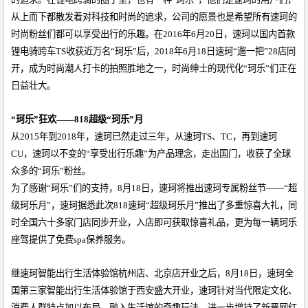
从上而下都散发着对科技和时尚的追求，公司的愿景也是希望所有速珂的
时尚粉丝们都可以享受出行的乐趣。在
2016
年
6
月
20
日，速珂以国内首款
锂电骑跨车
TS
收获近万名
“
珂乐
”
后，
2018
年
6
月
18
日速珂
“
遛一把
”
28
店同
开，成为时尚潮人打卡的拍照胜地之一，时尚绅士的现代化
“
珂乐
”
们正在
日益壮大。
“
珂乐
”
狂欢
——
818
超级
“
珂乐
”
月
从2015年到2018年，速珂已然走过三年，从速珂TS、TC，再到速珂
CU，速珂以不变的“享受出行乐趣”为产品理念，走出国门，收获了全球
众多的“珂乐”粉丝。
为了感谢
“
珂乐
”
们的支持，
8
月
18
日，速珂将推出速珂专属粉丝节——“超
级珂乐月”，
速珂
据悉此次818速珂“超级珂乐月”推出了多重惊喜大礼，同
时全国六十多家门店同步开业，入店即可获取惊喜礼品，更为每一辆珂乐
座驾提供了免费spa保养服务。
继速珂智能出行生活体验馆杭州店、北京店开业之后，8月18日，速珂全
国第三家智能出行生活体验馆于西安盛大开业，速珂针对
当代限定文化、
消费
人群特点
加以布局，融入生活馆的奇趣玩法，进一步增持了
新晋网红