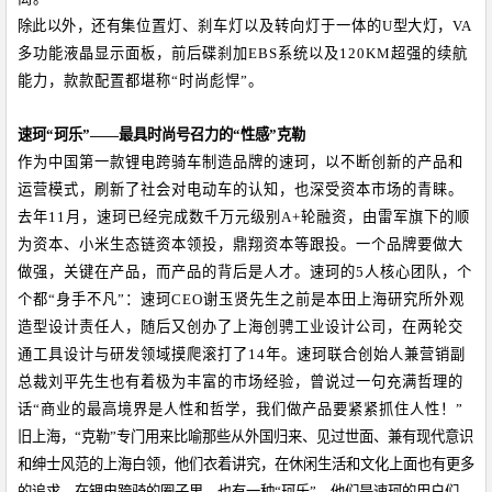
除此以外，还有
集位置灯、刹车灯以及转向灯于一体的
U
型大灯，
VA
多功能液晶显示面板，前后碟刹加
EBS
系统以及
120KM
超强的续航
能力，款款配置都堪称
“
时尚彪悍
”
。
速珂
“
珂乐
”——
最具时尚号召力的
“
性感
”
克勒
作为中国第一款锂电跨骑车制造品牌的速珂，以不断创新的产品和
运营模式，刷新了社会对电动车的认知，也深受资本市场的青睐。
去年
11
月，速珂已经完成数千万元级别
A+
轮融资，由雷军旗下的顺
为资本、小米生态链资本领投，鼎翔资本等跟投。一个品牌要做大
做强，关键在产品，而产品的背后是人才。速珂的
5
人核心团队，个
个都
“
身手不凡
”
：速珂
CEO
谢玉贤先生之前是本田上海研究所外观
造型设计责任人，随后又创办了上海创骋工业设计公司，在两轮交
通工具设计与研发领域摸爬滚打了
14
年。速珂联合创始人兼营销副
总裁刘平先生也有着极为丰富的市场经验，曾说过一句充满哲理的
话
“
商业的最高境界是人性和哲学，我们做产品要紧紧抓住人性！
”
旧上海，
“
克勒
”
专门用来比喻那些从外国归来、见过世面、兼有现代意识
和绅士风范的上海白领，他们衣着讲究，在休闲生活和文化上面也有更多
的追求。在锂电跨骑的圈子里，也有一种
“
珂乐
”
，他们是速珂的用户们，