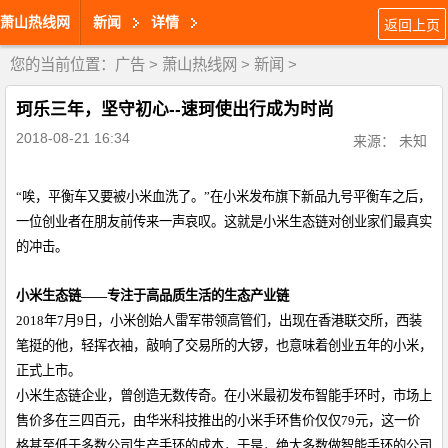
萧山热线网
新闻
详情
返回上页
您的当前位置：
广告
>
萧山热线网
>
新闻
>
珂乐三年，坚守初心--速珂使出行成为时尚
2018-08-21 16:34
来源： 未知
“
唉，平衡车又要被小米血洗了。
”
在小米发布旗下新品九号平衡车之后，
一位创业者在朋友前传来一声哀叹。这就是小米生态链对创业家们最真实
的冲击。
小米生态链
——
专注于高品质生活的生态产业链
2018
年
7
月
9
日，小米创始人雷军带领高管们，出现在香港联交所，西装
笔挺的他，轻挥衣袖，敲响了交易所的大锣，也意味着创业五年的小米，
正式上市。
小米生态链企业，曾创造无数传奇。在小米最初发布智能手环时，市场上
售价多在三四百元，由华米科技推出的小米手环售价仅仅
79
元，这一价
格甚至低于多数公司生产手环的成本，于是，绝大多数做智能手环的公司