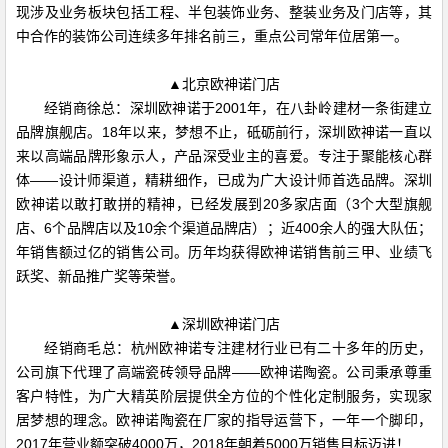
现涉及业务板块包括工程、半包装饰业务、整装业务及门店等，其
中合作的装饰公司连续多年排名前三，重点公司常年位居第一。
▲北京欧神诺门店
经销商徐总：深圳欧神诺于2001年，在八卦岭建材一条街建立
品牌旗舰店。18年以来，梦想不止，砥砺前行，深圳欧神诺一直以
来以高端品牌形象示人，产品深受业主的喜爱。专注于聚能核心群
体——设计师渠道，精耕细作，已成为广大设计师首选品牌。深圳
欧神诺以敢打敢拼的精神，已经发展到20多家店面（3个大型旗舰
店、6个品牌店以及10余个渠道品牌店）；近400余人的强大队伍；
年销售额过亿的销售公司。历年均获得欧神诺销售前三甲、业绩飞
跃奖、新品推广奖等荣誉。
▲深圳欧神诺门店
经销商毛总：杭州欧神诺专注建材行业已有二十多年的历史，
公司旗下代理了高端瓷砖领导品牌——欧神诺陶瓷。公司秉承尊重
客户特性，为广大精英阶层提供全方位的个性化定制服务，实现家
居梦想的理念。欧神诺陶瓷在厂家的指导运营下，一年一个脚印，
2017年营业额突破4000万，2018年朝着5000万销售目标迈进！