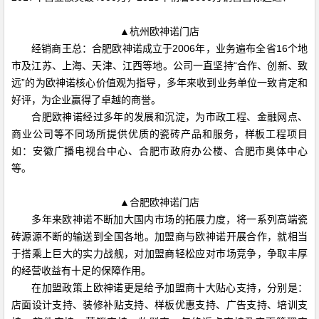
▲杭州欧神诺门店
经销商王总：合肥欧神诺成立于2006年，业务遍布全省16个地
市及江苏、上海、天津、江西等地。公司一直坚持“合作、创新、致
远”的为欧神诺核心价值观为指导，多年来收到业务单位一致肯定和
好评，为企业赢得了卓越的商誉。
合肥欧神诺经过多年的发展和沉淀，为市政工程、金融网点、
商业公司等不同场所提供优质的瓷砖产品和服务，样板工程项目
如：安徽广播电视台中心、合肥市政府办公楼、合肥市奥体中心
等。
▲合肥欧神诺门店
多年来欧神诺不断加大国内市场的拓展力度，将一系列高端瓷
砖源源不断的输送到全国各地。加盟商与欧神诺开展合作，就相当
于搭乘上巨大的实力战舰，对加盟商轻松应对市场竞争，争取丰厚
的经营收益有十足的保障作用。
在加盟政策上欧神诺更是给予加盟商十大贴心支持，分别是：
店面设计支持、装修补贴支持、样板优惠支持、广告支持、培训支