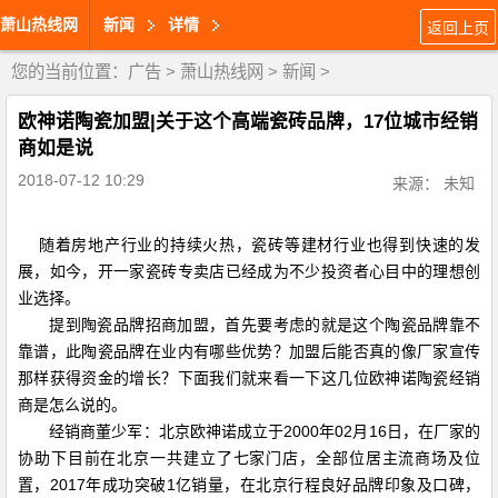
萧山热线网
新闻
详情
返回上页
您的当前位置：
广告
>
萧山热线网
>
新闻
>
欧神诺陶瓷加盟|关于这个高端瓷砖品牌，17位城市经销
商如是说
2018-07-12 10:29
来源： 未知
随着房地产行业的持续火热，瓷砖等建材行业也得到快速的发
展，如今，开一家瓷砖专卖店已经成为不少投资者心目中的理想创
业选择。
提到陶瓷品牌招商加盟，首先要考虑的就是这个陶瓷品牌靠不
靠谱，此陶瓷品牌在业内有哪些优势？加盟后能否真的像厂家宣传
那样获得资金的增长？下面我们就来看一下这几位欧神诺陶瓷经销
商是怎么说的。
经销商董少军：北京欧神诺成立于2000年02月16日，在厂家的
协助下目前在北京一共建立了七家门店，全部位居主流商场及位
置，2017年成功突破1亿销量，在北京行程良好品牌印象及口碑，